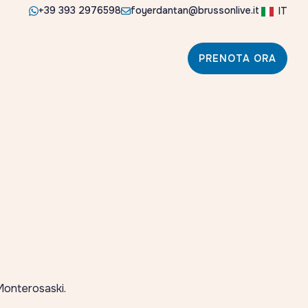
+39 393 2976598
foyerdantan@brussonlive.it
IT
Gli alloggi
Nei dintorni
Contatti
PRENOTA ORA
 Monterosaski.